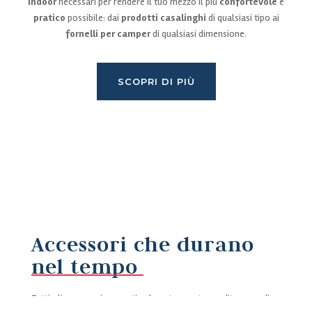
indoor
necessari per rendere il tuo mezzo il più
confortevole
e
pratico
possibile: dai
prodotti casalinghi
di qualsiasi tipo ai
fornelli per camper
di qualsiasi dimensione.
SCOPRI DI PIÙ
Accessori che durano
nel tempo
Tutti gli accessori presenti nel nostro punto vendita sono di