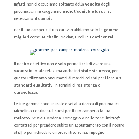
Infatti, non ci occupiamo soltanto della
vendita
degli
pneumatici, ma eseguiamo anche
l’equilibratura
e, se
necessario, il
cambio
.
Per il tuo camper e il tuo caravan abbiamo solo le
gomme
migliori
come:
Michelin
, Nokian, Pirelli e
Continental
.
Il nostro obiettivo non è solo permetterti di vivere una
vacanza in totale relax, ma anche in
totale sicurezza
, per
questo utilizziamo pneumatici di marchi celebri per i loro
alti
standard qualitativi
in termini di
resistenza
e
durevolezza
.
Le tue gomme sono usurate e sei alla ricerca di pneumatici
Michelin o Continental nuovi per il tuo camper o la tua
roulotte? Se vivi a Modena, Correggio o nelle zone limitrofe,
contattaci per prendere subito un appuntamento con il nostro
staff o per richiedere un preventivo senza impegno.