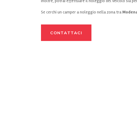
Inoltre, potrai effettuare il noleggio del veicolo sia p
Se cerchi un camper a noleggio nella zona tra
Modena 
CONTATTACI
Copyright © 2026
Autocaravan Tempo Libero Srl