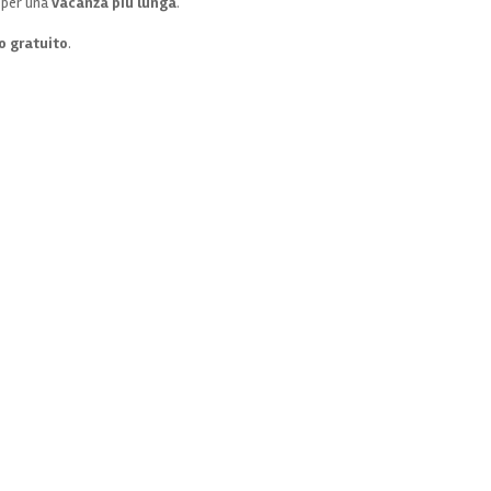
 per una
vacanza più lunga
.
o gratuito
.