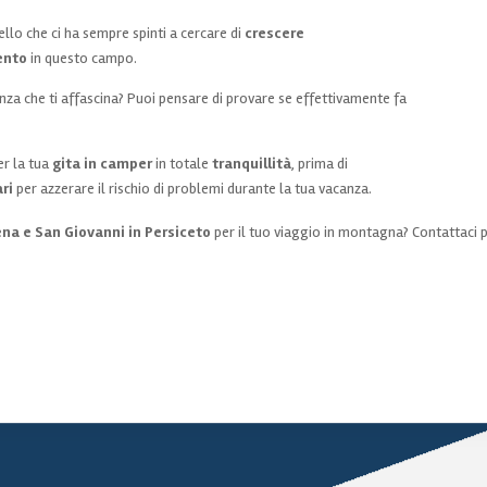
llo che ci ha sempre spinti a cercare di
crescere
ento
in questo campo.
nza che ti affascina? Puoi pensare di provare se effettivamente fa
er la tua
gita in camper
in totale
tranquillità
, prima di
ari
per azzerare il rischio di problemi durante la tua vacanza.
na e San Giovanni in Persiceto
per il tuo viaggio in montagna? Contattaci p