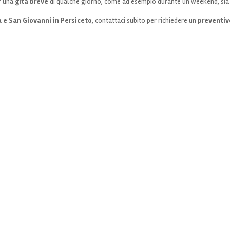
er una
gita breve
di qualche giorno, come ad esempio durante un weekend, sia
e San Giovanni in Persiceto
, contattaci subito per richiedere un
preventiv
ORARI:
lunedì mattina CHIUSI
lunedì pomeriggio 14;30 – 18:30
mar – ven mattina 8:30 – 12: 30 / 14:30 – 19:00
SABATO MATTINA 9: 00 – 12:30