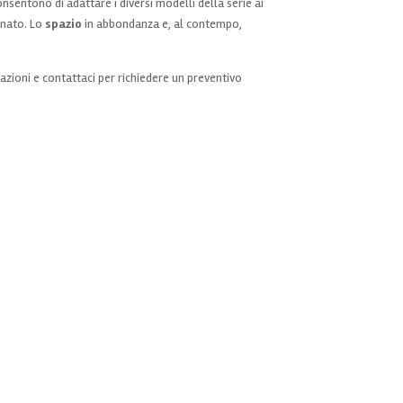
consentono di adattare i diversi modelli della serie ai
gnato. Lo
spazio
in abbondanza e, al contempo,
azioni e contattaci per richiedere un preventivo