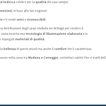
nd tedesco
celebre per la
qualità
dei suoi camper.
mensioni
, in base alle tue esigenze.
te
e li rende
unici
e
riconoscibili
.
distribuzione degli spazi studiata nei dettagli per rendere il
 è stata inserita una
tecnologia di illuminazione elaborata
e in
o impiegati
materiali di qualità
.
 la
bellezza
di questi veicoli ma anche il
comfort
che li caratterizza.
 nuovo nella zona tra
Modena e Correggio
, contattaci subito! Che si tratti de