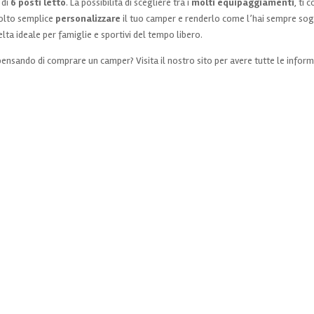
 di
6 posti letto
. La possibilità di scegliere tra i
molti equipaggiamenti
, ti 
molto semplice
personalizzare
il tuo camper e renderlo come l’hai sempre so
ta ideale per famiglie e sportivi del tempo libero.
pensando di comprare un camper? Visita il nostro sito per avere tutte le inform
ORARI:
lunedì mattina CHIUSI
lunedì pomeriggio 14;30 – 18:30
mar – ven mattina 8:30 – 12: 30 / 14:30 – 19:00
SABATO MATTINA 9: 00 – 12:30